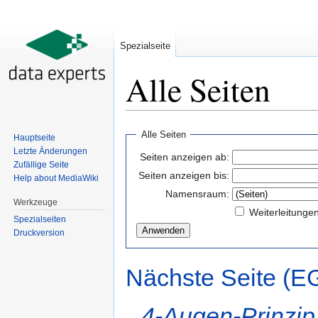
Spezialseite
Alle Seiten
Wechseln zu:
Navigation
,
Suche
Alle Seiten
Hauptseite
Letzte Änderungen
Seiten anzeigen ab:
Zufällige Seite
Seiten anzeigen bis:
Help about MediaWiki
Namensraum:
Werkzeuge
Weiterleitunge
Spezialseiten
Druckversion
Nächste Seite (E
4-Augen-Prinzip