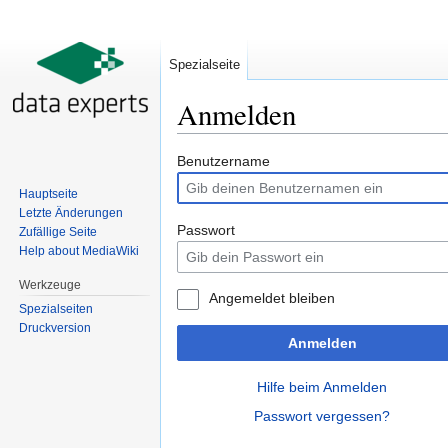
Spezialseite
Anmelden
Wechseln zu:
Navigation
,
Suche
Benutzername
Hauptseite
Letzte Änderungen
Passwort
Zufällige Seite
Help about MediaWiki
Werkzeuge
Angemeldet bleiben
Spezialseiten
Druckversion
Anmelden
Hilfe beim Anmelden
Passwort vergessen?