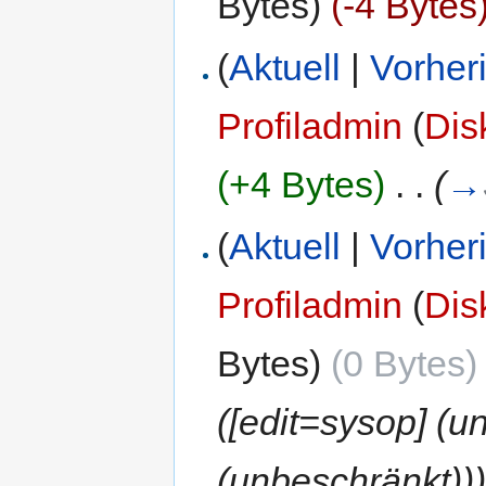
Bytes)
(-4 Bytes
(
Aktuell
|
Vorher
Profiladmin
(
Dis
(+4 Bytes)
‎
. .
(
→
(
Aktuell
|
Vorher
Profiladmin
(
Dis
Bytes)
(0 Bytes)
([edit=sysop] (
(unbeschränkt))