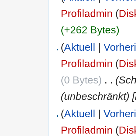
Profiladmin
(
Dis
(+262 Bytes)
(
Aktuell
|
Vorher
Profiladmin
(
Dis
(0 Bytes)
‎
. .
(Sch
(unbeschränkt) 
(
Aktuell
|
Vorher
Profiladmin
(
Dis