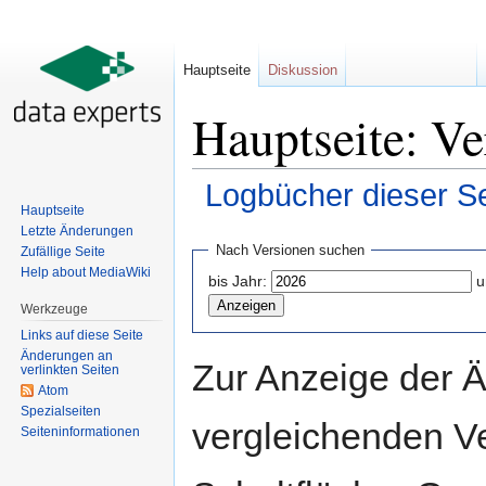
Hauptseite
Diskussion
Hauptseite: Ve
Logbücher dieser Se
Hauptseite
Wechseln zu:
Navigation
,
Suche
Letzte Änderungen
Nach Versionen suchen
Zufällige Seite
Help about MediaWiki
bis Jahr:
u
Werkzeuge
Links auf diese Seite
Änderungen an
Zur Anzeige der 
verlinkten Seiten
Atom
Spezialseiten
vergleichenden V
Seiten­informationen