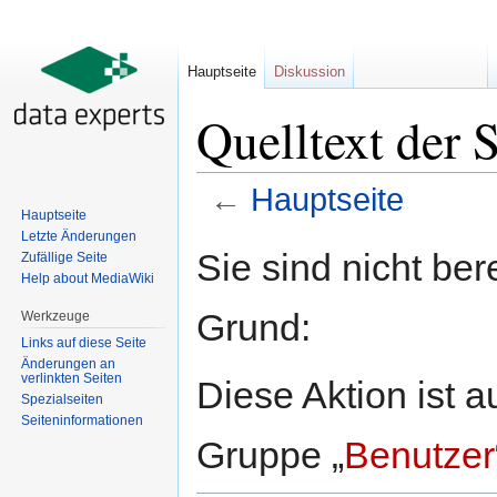
Hauptseite
Diskussion
Quelltext der 
←
Hauptseite
Hauptseite
Wechseln zu:
Navigation
,
Suche
Letzte Änderungen
Sie sind nicht ber
Zufällige Seite
Help about MediaWiki
Grund:
Werkzeuge
Links auf diese Seite
Änderungen an
verlinkten Seiten
Diese Aktion ist a
Spezialseiten
Seiten­informationen
Gruppe „
Benutzer